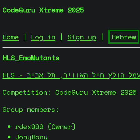
CodeGuru Xtreme 2025
Home
|
Log in
|
Sign up
|
HLS_EmoMutants
HLS - מל הולץ חיל האוויר, תל אביב
Competition: CodeGuru Xtreme 2025
Group members:
rdex999 (Owner)
JonyBony