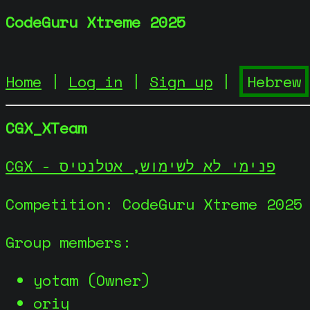
CodeGuru Xtreme 2025
Home
|
Log in
|
Sign up
|
CGX_XTeam
CGX - פנימי לא לשימוש, אטלנטיס
Competition: CodeGuru Xtreme 2025
Group members:
yotam (Owner)
oriy